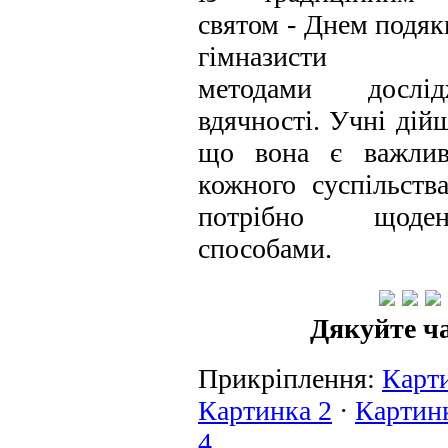
святом - Днем подяк
гімназисти інт
методами дослі
вдячності. Учні дій
що вона є важли
кожного суспільства
потрібно щоде
способами.
Дякуйте ч
Прикріплення:
Карт
Картинка 2
·
Картин
4