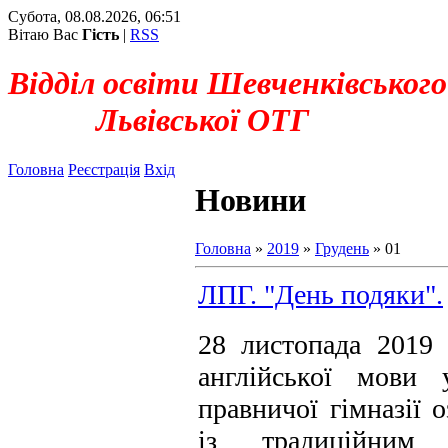
Субота, 08.08.2026, 06:51
Вітаю Вас
Гість
|
RSS
Відділ освіти Шевченківського
Львівської ОТГ
Головна
Реєстрація
Вхід
Новини
Головна
»
2019
»
Грудень
»
01
ЛПГ. "День подяки".
28 листопада 2019
англійської мови 
правничої гімназії 
із традиційним 