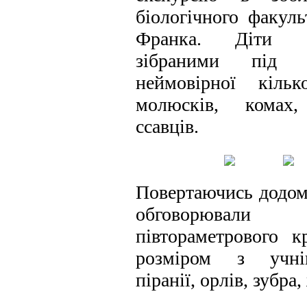
біологічного факуль
Франка. Діти б
зібраними під 
неймовірної кільк
молюсків, комах,
ссавців.
Повертаючись додому
обговорювали 
півтораметрового кр
розміром з учні
піранії, орлів, зубра,