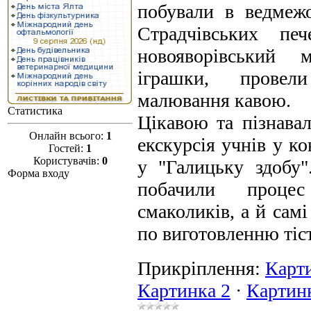
побували в ведмеж
Страдчівських печ
новояворівський 
іграшки, провели
малювання кавою.
Статистика
Цікавою та пізнава
Онлайн всього:
1
екскурсія учнів у к
Гостей:
1
Користувачів:
0
у "Галицьку здобу
Форма входу
побачили процес
смаколиків, а й сам
по виготовленню тіс
Прикріплення:
Карт
Картинка 2
·
Картин