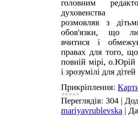
головним редакт
духовенства "С
розмовляв з діть
обов'язки, що л
вчитися і обмежу
правах для того, що
повній мірі, о.Юрій
і зрозумілі для дітей
Прикріплення:
Карт
Переглядів:
304
|
Дод
mariyavrublevska
|
Да