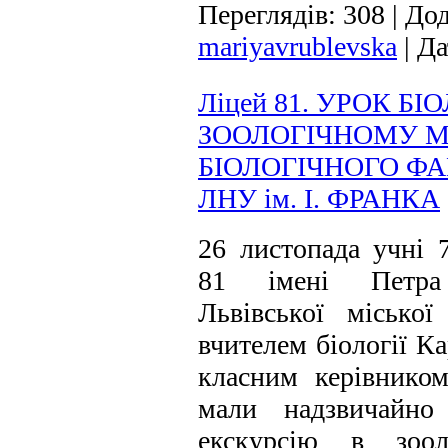
Переглядів:
308
|
Дод
mariyavrublevska
|
Да
Ліцей 81. УРОК БІО
ЗООЛОГІЧНОМУ М
БІОЛОГІЧНОГО Ф
ЛНУ ім. І. ФРАНКА
26 листопада учні 
81 імені Петра 
Львівської місько
вчителем біології Ка
класним керівнико
мали надзвичайно
екскурсію в зоол