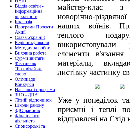
НУШ
майстер-клас з 
Відділ освіти -
Інформаційна
новорічно-різдвян
відкритість
Інклюзія
наших воїнів. Пр
Програми Проекти
Акції
теплого подару
Слава Україні !
використовували 
Керівнику школи
Методична робота
елементи в'язання 
Виховна робота
Сурми звитяги
матеріали, вкла
Фестиваль
"Розквітай же
листівку частинку св
слово!"
Олімпіади
Конкурси
Навчальні програми
ЗНО - ДПА
Уже у понеділок так
Літній відпочинок
Школи району
приємні і теплі п
ЗДО районів
Фінанс-госп
відправлені на Схід
діяльність
Спонсорські та