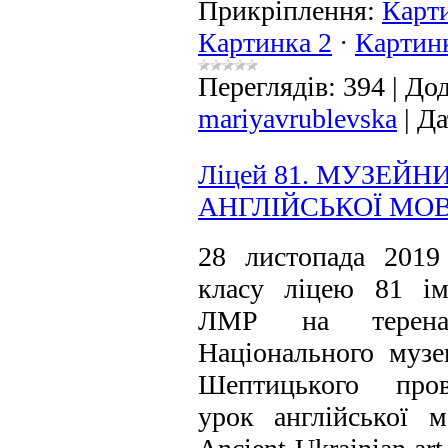
Прикріплення:
Карт
Картинка 2
·
Картин
Переглядів:
394
|
Дод
mariyavrublevska
|
Да
Ліцей 81. МУЗЕЙН
АНГЛІЙСЬКОЇ МО
28 листопада 2019
класу ліцею 81 ім
ЛМР на теренах
Національного муз
Шептицького про
урок англійської 