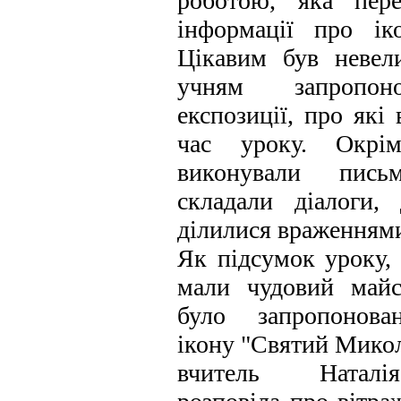
роботою, яка пер
інформації про ік
Цікавим був невел
учням запропон
експозиції, про які
час уроку. Окрі
виконували письм
складали діалоги,
ділилися враженнями
Як підсумок уроку, 
мали чудовий майс
було запропонова
ікону "Святий Микола
вчитель Наталі