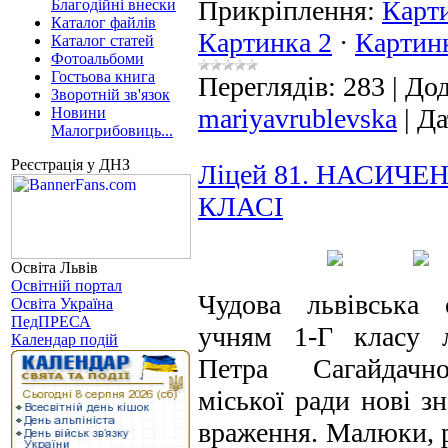
Прикріплення:
Карт
Благодійні внески
Каталог файлів
Картинка 2
·
Картин
Каталог статей
Фотоальбоми
Гостьова книга
Переглядів:
283
|
Дод
Зворотній зв'язок
mariyavrublevska
|
Да
Новини
Малогрибовиць...
Реєстрація у ДНЗ
Ліцей 81. НАСИЧЕН
КЛАСІ
Освіта Львів
Освітній портал
Чудова львівська 
Освіта Україна
ПедПРЕСА
учням 1-Г класу 
Календар подій
Петра Сагайдачно
міської ради нові зн
враження. Малюки, р