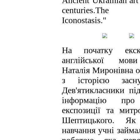
Ancient Ukrainian ar
centuries.The B
Iconostasis."
На початку екску
англійської мов
Наталія Миронівна о
з історією засн
Дев'ятикласники під
інформацію про
експозиції та мит
Шептицького. Як
навчання учні займ