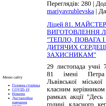
Переглядів:
280
|
Дод
mariyavrublevska
|
Да
Ліцей 81. МАЙСТЕ
ВИГОТОВЛЕННЯ Л
"ТЕПЛО, ПОВАГА 
ДИТЯЧИХ СЕРДЕ
ЗАХИСНИКАМ"
29 листопада учні 
81 імені Петра 
Меню сайту
Львівської місько
Головна сторінка
класним керівником 
COVID-19
Новини
рамках акції "Десь 
Дистанційне
навчання
годині класного ке