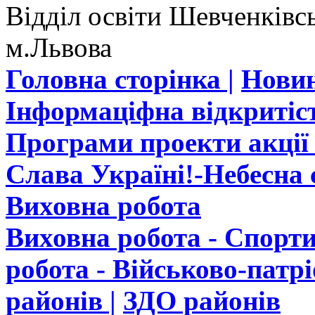
Відділ освіти Шевченківсь
м.Львова
Головна сторінка |
Новин
Інформаціфна відкритіст
Програми проекти акції 
Слава Україні!-Небесна с
Виховна робота
Виховна робота - Спорти
робота - Військово-патр
районів |
ЗДО районів