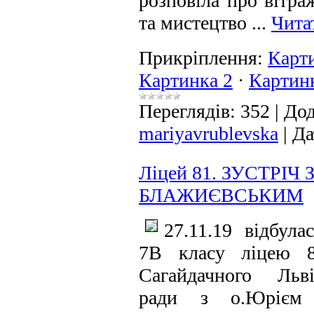
розповіла про вітра
та мистецтво
...
Чита
Прикріплення:
Карт
Картинка 2
·
Картин
Переглядів:
352
|
Дод
mariyavrublevska
|
Да
Ліцей 81. ЗУСТРІЧ 
БЛАЖИЄВСЬКИМ
27.11.19 відбула
7В класу ліцею 8
Сагайдачного Льві
ради з о.Юрієм 