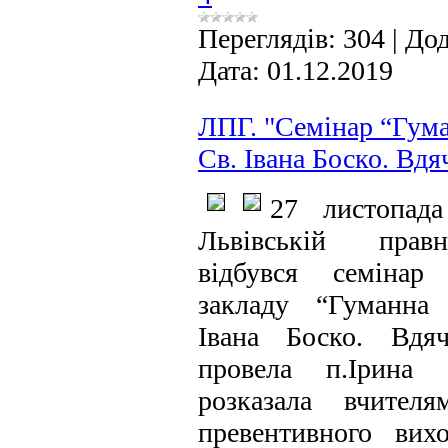
Переглядів:
304
|
Дод
Дата:
01.12.2019
ЛПГ. "Cемінар “Гума
Св. Івана Боско. Вдя
27 листопад
Львівській правн
відбувся семінар
закладу “Гуманна 
Івана Боско. Вдяч
провела п.Ірина
розказала вчител
превентивного вих