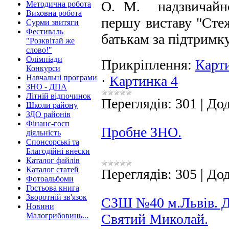
О. М. надзвичайно
Методична робота
Виховна робота
першу виставу "Сте
Сурми звитяги
Фестиваль
батькам за підтримк
"Розквітай же
слово!"
Олімпіади
Прикріплення:
Карт
Конкурси
Навчальні програми
·
Картинка 4
ЗНО - ДПА
Літній відпочинок
Переглядів:
301
|
Дод
Школи району
ЗДО районів
Фінанс-госп
Пробне ЗНО.
діяльність
Спонсорські та
Благодійні внески
Каталог файлів
Каталог статей
Переглядів:
305
|
Дод
Фотоальбоми
Гостьова книга
Зворотній зв'язок
СЗШ №40 м.Львів. Д
Новини
Малогрибовиць...
Святий Миколай.