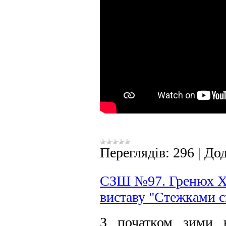
Переглядів:
296
|
Дод
СЗШ №97. Гренюх Х.
виставу "Стежками с
З початком зими в