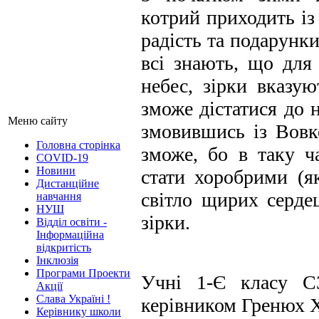
котрий приходить і
радість та подарунк
всі знають, що для
небес, зірки вказ
зможе дістатися до 
Меню сайту
змовившись із Вовк
Головна сторінка
зможе, бо в таку ч
COVID-19
Новини
стати хоробрими (я
Дистанційне
світло щирих сердец
навчання
НУШ
зірки.
Відділ освіти -
Інформаційна
відкритість
Інклюзія
Програми Проекти
Учні 1-Є класу С
Акції
Слава Україні !
керівником Гренюх Х
Керівнику школи