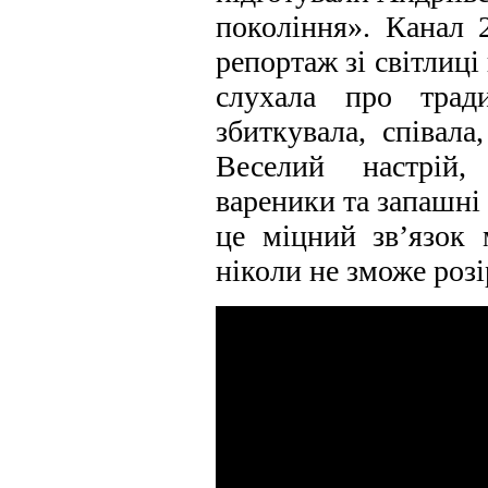
покоління». Канал 
репортаж зі світлиці
слухала про тради
збиткувала, співала
Веселий настрій,
вареники та запашні
це міцний зв’язок 
ніколи не зможе розі