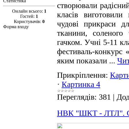
Статистика
створювали радісний
Онлайн всього:
1
класів виготовили
Гостей:
1
Користувачів:
0
чудові прикраси д
Форма входу
тканини, соленого 
гачком. Учні 5-11 к
фестиваль-конкурс 
яким показали
...
Чит
Прикріплення:
Карт
·
Картинка 4
Переглядів:
381
|
Дод
НВК "ШКТ - ЛТЛ". С