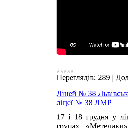
Переглядів:
289
|
Дод
Ліцей № 38 Львівсько
ліцеї № 38 ЛМР
17 і 18 грудня у 
групах «Метелики»