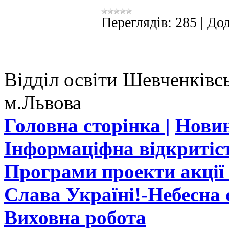
Переглядів:
285
|
Дод
Відділ освіти Шевченківсь
м.Львова
Головна сторінка |
Новин
Інформаціфна відкритіст
Програми проекти акції 
Слава Україні!-Небесна с
Виховна робота