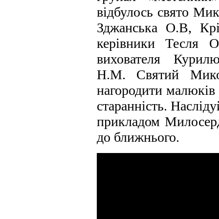
відбулось свято Мик
Зджанська О.В, Крі
керівники Тесля О
вихователя Курил
Н.М. Святий Мико
нагородити малюків з
старанність. Наслід
прикладом Милосер
до ближнього.