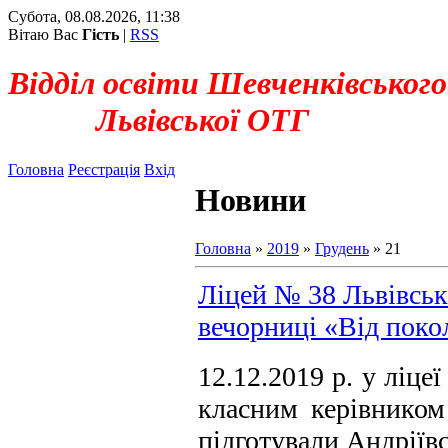
Субота, 08.08.2026, 11:38
Вітаю Вас
Гість
|
RSS
Відділ освіти Шевченківського
Львівської ОТГ
Головна
Реєстрація
Вхід
Новини
Головна
»
2019
»
Грудень
»
21
Ліцей № 38 Львівсько
вечорниці «Від поко
12.12.2019 р. у ліц
класним керівнико
підготували Андріїв