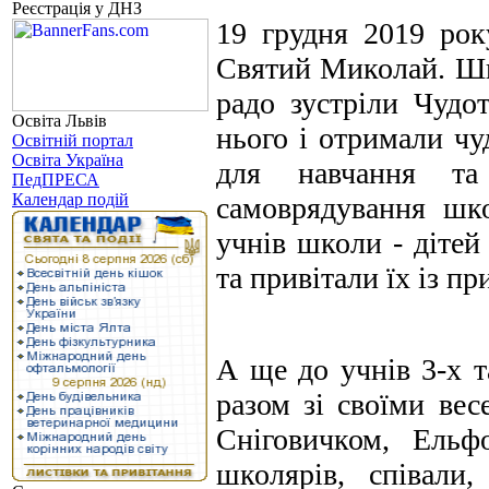
Реєстрація у ДНЗ
19 грудня 2019 ро
Святий Миколай. Ш
радо зустріли Чудо
Освіта Львів
нього і отримали чу
Освітній портал
Освіта Україна
для навчання та 
ПедПРЕСА
Календар подій
самоврядування шк
учнів школи - дітей
та привітали їх із 
А ще до учнів 3-х т
разом зі своїми ве
Сніговичком, Ельф
школярів, співали