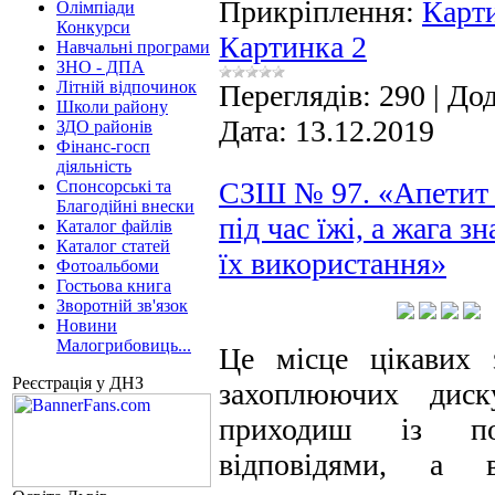
Прикріплення:
Карт
Олімпіади
Конкурси
Картинка 2
Навчальні програми
ЗНО - ДПА
Літній відпочинок
Переглядів:
290
|
Дод
Школи району
Дата:
13.12.2019
ЗДО районів
Фінанс-госп
діяльність
СЗШ № 97. «Апетит 
Спонсорські та
Благодійні внески
під час їжі, а жага зн
Каталог файлів
Каталог статей
їх використання»
Фотоальбоми
Гостьова книга
Зворотній зв'язок
Новини
Малогрибовиць...
Це місце цікавих 
Реєстрація у ДНЗ
захоплюючих диск
приходиш із пот
відповідями, а 