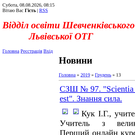
Субота, 08.08.2026, 08:15
Вітаю Вас
Гість
|
RSS
Відділ освіти Шевченківського
Львівської ОТГ
Головна
Реєстрація
Вхід
Новини
Головна
»
2019
»
Грудень
»
13
СЗШ № 97. "Scientia 
est". Знання сила.
Кук І.Г., учите
Учитель з велик
Перший онлайн кур