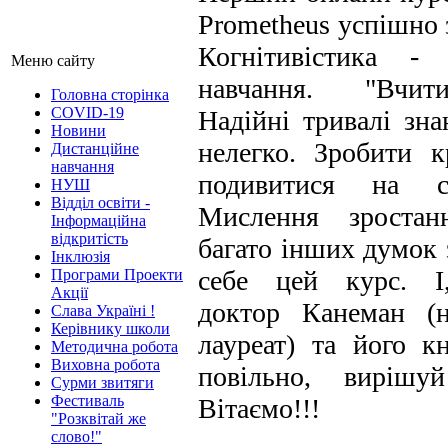
Prometheus успішно
Когнітивістика -
Меню сайту
навчання. "Вчит
Головна сторінка
COVID-19
Надійні тривалі зн
Новини
нелегко. Зробити к
Дистанційне
навчання
подивитися на с
НУШ
Відділ освіти -
Мислення зростан
Інформаційна
відкритість
багато інших думок
Інклюзія
себе цей курс. І,
Програми Проекти
Акції
доктор Канеман (н
Слава Україні !
Керівнику школи
лауреат) та його к
Методична робота
Виховна робота
повільно, вирішуй
Сурми звитяги
Фестиваль
Вітаємо!!!
"Розквітай же
слово!"