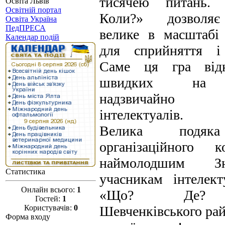
тисячею питань.
Освіта Львів
Освітній портал
Коли?» дозволяє
Освіта Україна
ПедПРЕСА
велике в масштабі
Календар подій
для сприйняття і 
Саме ця гра відк
швидких на з
надзвичайно н
інтелектуалів.
Велика подяк
організаційного к
наймолодшим З
Статистика
учасникам інтелект
Онлайн всього:
1
«Що? Де? 
Гостей:
1
Користувачів:
0
Шевченківського ра
Форма входу