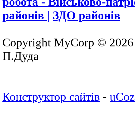
робота - Військово-патр
районів |
ЗДО районів
Copyright MyCorp © 2026
П.Дуда
Конструктор сайтів
-
uCoz