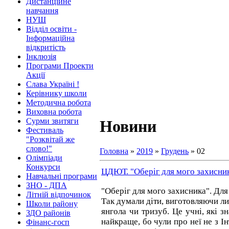
Дистанційне
навчання
НУШ
Відділ освіти -
Інформаційна
відкритість
Інклюзія
Програми Проекти
Акції
Слава Україні !
Керівнику школи
Методична робота
Виховна робота
Сурми звитяги
Новини
Фестиваль
"Розквітай же
слово!"
Головна
»
2019
»
Грудень
»
02
Олімпіади
Конкурси
ЦДЮТ. "Оберіг для мого захисни
Навчальні програми
ЗНО - ДПА
"Оберіг для мого захисника". Для 
Літній відпочинок
Так думали діти, виготовляючи ли
Школи району
янгола чи тризуб. Це учні, які з
ЗДО районів
найкраще, бо чули про неї не з Ін
Фінанс-госп