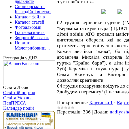
діяльність
з уст своїх татів...
Спонсорські та
Благодійні внески
Каталог файлів
Каталог статей
02 грудня керівники гуртків ("М
Фотоальбоми
"Кераміка та скульптура") ЦДЮТ 
Гостьова книга
дітей воїнів АТО провели майст
Зворотній зв'язок
виготовляли обереги, які на д
Новини
грітимуть серце воїну теплою зг
Малогрибовиць...
Кожна листівка "жива", бо пі
архангела Михаїла створила М
Реєстрація у ДНЗ
гуртка "Країна барв"), а діти 
Зуб("Кераміка і скульптура") 
Ольга Якимчук та Вікторія 
дозволяли креативити
04 грудня подарунки поїдуть до с
Освіта Львів
Здобудемо перемогу! (І не завжди
Освітній портал
Освіта Україна
Прикріплення:
Картинка 1
·
Карти
ПедПРЕСА
Календар подій
Переглядів:
336
|
Додав:
nadiyash