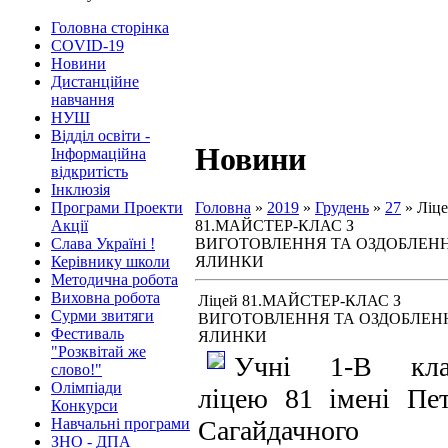
Головна сторінка
COVID-19
Новини
Дистанційне
навчання
НУШ
Відділ освіти -
Новини
Інформаційна
відкритість
Інклюзія
Програми Проекти
Головна
»
2019
»
Грудень
»
27
» Ліц
Акції
81.МАЙСТЕР-КЛАС З
Слава Україні !
ВИГОТОВЛЕННЯ ТА ОЗДОБЛЕН
Керівнику школи
ЯЛИНКИ
Методична робота
Виховна робота
Ліцей 81.МАЙСТЕР-КЛАС З
Сурми звитяги
ВИГОТОВЛЕННЯ ТА ОЗДОБЛЕН
Фестиваль
ЯЛИНКИ
"Розквітай же
Учні 1-В кла
слово!"
Олімпіади
ліцею 81 імені Пе
Конкурси
Навчальні програми
Сагайдачного
ЗНО - ДПА