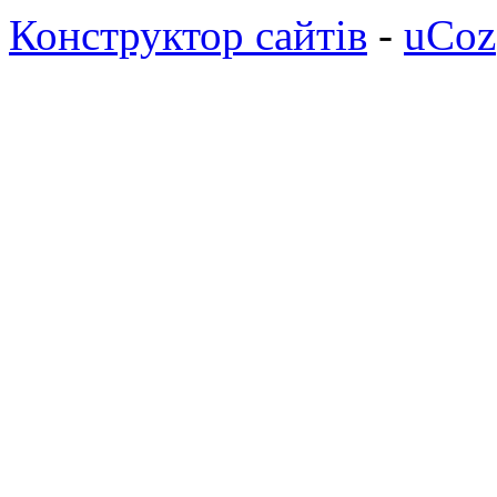
Конструктор сайтів
-
uCoz