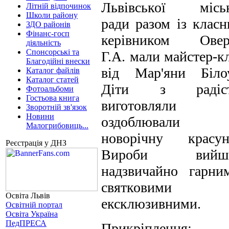
Львівської міськ
Літній відпочинок
Школи району
ради разом із клас
ЗДО районів
Фінанс-госп
керівником Овер
діяльність
Спонсорські та
Г.А. мали майстер-к
Благодійні внески
від Мар'яни Білоу
Каталог файлів
Каталог статей
Діти з радіс
Фотоальбоми
Гостьова книга
виготовляли
Зворотній зв'язок
Новини
оздоблювали
Малогрибовиць...
новорічну красун
Реєстрація у ДНЗ
Вироби вийш
надзвичайно гарни
святковими 
Освіта Львів
ексклюзивними.
Освітній портал
Освіта Україна
ПедПРЕСА
Прикріплення
: