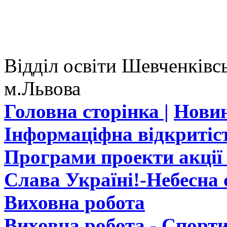
Відділ освіти Шевченківсь
м.Львова
Головна сторінка |
Новин
Інформаціфна відкритіст
Програми проекти акції 
Слава Україні!-Небесна с
Виховна робота
Виховна робота - Спорти