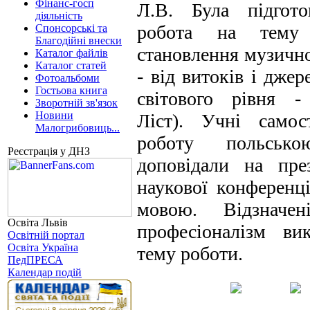
Фінанс-госп
Л.В. Була підгот
діяльність
робота на тему
Спонсорські та
Благодійні внески
становлення музично
Каталог файлів
Каталог статей
- від витоків і джер
Фотоальбоми
Гостьова книга
світового рівня 
Зворотній зв'язок
Новини
Ліст). Учні самос
Малогрибовиць...
роботу польсь
Реєстрація у ДНЗ
доповідали на през
наукової конференц
мовою. Відзначе
Освіта Львів
професіоналізм ви
Освітній портал
Освіта Україна
тему роботи.
ПедПРЕСА
Календар подій