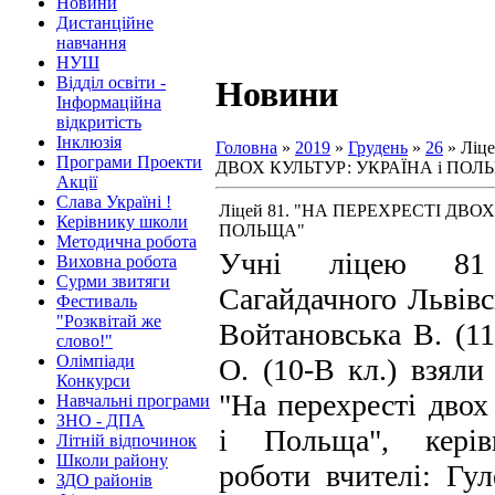
Новини
Дистанційне
навчання
НУШ
Відділ освіти -
Новини
Інформаційна
відкритість
Інклюзія
Головна
»
2019
»
Грудень
»
26
» Ліц
Програми Проекти
ДВОХ КУЛЬТУР: УКРАЇНА і ПОЛ
Акції
Слава Україні !
Ліцей 81. "НА ПЕРЕХРЕСТІ ДВОХ
Керівнику школи
ПОЛЬЩА"
Методична робота
Учні ліцею 81
Виховна робота
Сурми звитяги
Сагайдачного Львівс
Фестиваль
"Розквітай же
Войтановська В. (11
слово!"
Олімпіади
О. (10-В кл.) взяли
Конкурси
"На перехресті двох
Навчальні програми
ЗНО - ДПА
і Польща", керів
Літній відпочинок
Школи району
роботи вчителі: Гул
ЗДО районів