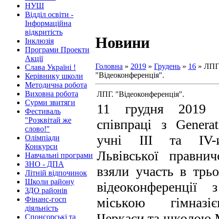
НУШ
Відділ освіти -
Інформаційна
відкритість
Новини
Інклюзія
Програми Проекти
Акції
Головна
»
2019
»
Грудень
»
16
» ЛПГ
Слава Україні !
"Відеоконференція".
Керівнику школи
Методична робота
Виховна робота
ЛПГ. "Відеоконференція".
Сурми звитяги
11 грудня 2019 
Фестиваль
"Розквітай же
співпраці з Generat
слово!"
учні ІІІ та ІV-
Олімпіади
Конкурси
Львівської правничо
Навчальні програми
ЗНО - ДПА
взяли участь в трьо
Літній відпочинок
Школи району
відеоконференції
ЗДО районів
Фінанс-госп
міською гімназі
діяльність
Черкаси та школою 
Спонсорські та