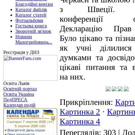
Благодійні внески
з Швеції. У
Каталог файлів
Каталог статей
конференції об
Фотоальбоми
Гостьова книга
Декларацію Прав
Зворотній зв'язок
Було цікаво та пізна
Новини
Малогрибовиць...
як учні ділилися
Реєстрація у ДНЗ
думками та досвідо
цікаві питання та в
на них.
Освіта Львів
Освітній портал
Освіта Україна
ПедПРЕСА
Прикріплення
:
Карт
Календар подій
Картинка 2
·
Картин
Картинка 4
Переглядів
: 303 |
Дод