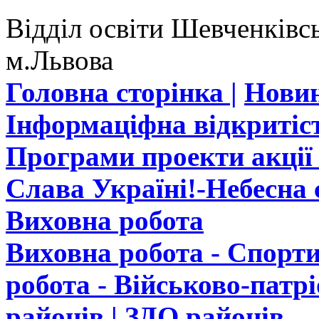
Відділ освіти Шевченківсь
м.Львова
Головна сторінка |
Новин
Інформаціфна відкритіст
Програми проекти акції 
Слава Україні!-Небесна с
Виховна робота
Виховна робота - Спорти
робота - Військово-патр
районів |
ЗДО районів