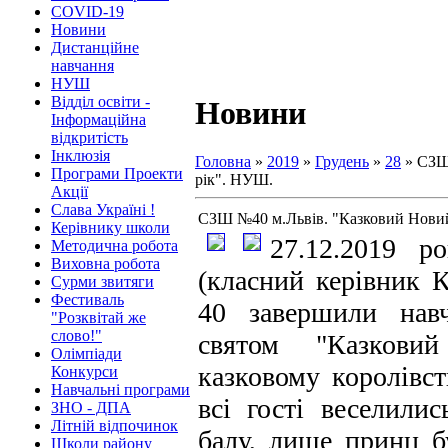
COVID-19
Новини
Дистанційне
навчання
НУШ
Відділ освіти -
Новини
Інформаційна
відкритість
Інклюзія
Головна
»
2019
»
Грудень
»
28
» СЗШ
Програми Проекти
рік". НУШ.
Акції
Слава Україні !
СЗШ №40 м.Львів. "Казковий Нови
Керівнику школи
27.12.2019 р
Методична робота
Виховна робота
(класний керівник
Сурми звитяги
Фестиваль
40 завершили нав
"Розквітай же
слово!"
святом "Казков
Олімпіади
казковому королівст
Конкурси
Навчальні програми
всі гості веселили
ЗНО - ДПА
Літній відпочинок
балу, лише принц б
Школи району