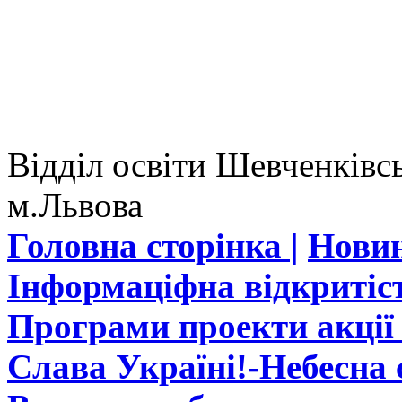
Відділ освіти Шевченківсь
м.Львова
Головна сторінка |
Новин
Інформаціфна відкритіст
Програми проекти акції 
Слава Україні!-Небесна с