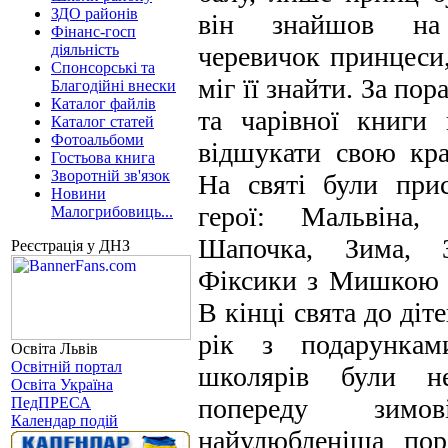
ЗДО районів
він знайшов на
Фінанс-госп
діяльність
черевичок принцеси,
Спонсорські та
міг її знайти. За по
Благодійні внески
Каталог файлів
та чарівної книги
Каталог статей
Фотоальбоми
відшукати свою кр
Гостьова книга
Зворотній зв'язок
На святі були прис
Новини
герої: Мальвіна,
Малогрибовиць...
Шапочка, Зима, З
Реєстрація у ДНЗ
Фіксики з Мишкою 
В кінці свята до діт
рік з подарунка
Освіта Львів
Освітній портал
школярів були н
Освіта Україна
попереду зим
ПедПРЕСА
Календар подій
найулюбленіша пор