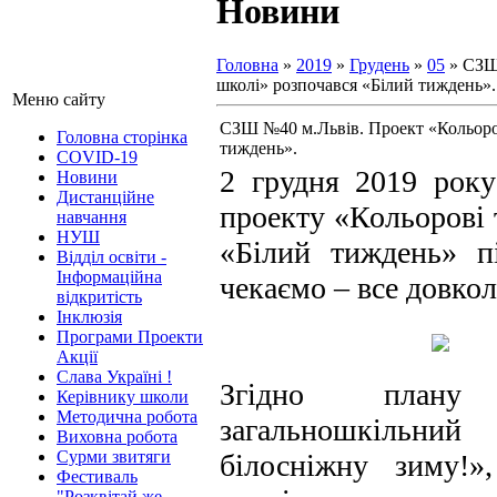
Новини
Головна
»
2019
»
Грудень
»
05
» СЗШ 
школі» розпочався «Білий тиждень».
Меню сайту
СЗШ №40 м.Львів. Проект «Кольоров
Головна сторінка
тиждень».
COVID-19
2 грудня 2019 ро
Новини
Дистанційне
проекту «Кольорові 
навчання
НУШ
«Білий тиждень» п
Відділ освіти -
Інформаційна
чекаємо – все довко
відкритість
Інклюзія
Програми Проекти
Акції
Слава Україні !
Згідно плану 
Керівнику школи
Методична робота
загальношкільн
Виховна робота
Сурми звитяги
білосніжну зиму!»
Фестиваль
"Розквітай же