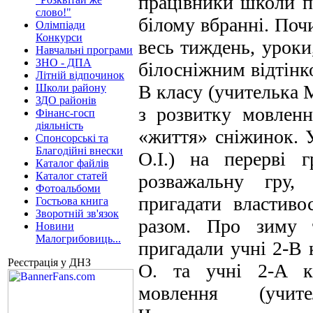
працівники школи п
слово!"
білому вбранні. Почи
Олімпіади
Конкурси
весь тиждень, уроки
Навчальні програми
ЗНО - ДПА
білосніжним відтінко
Літній відпочинок
В класу (учителька 
Школи району
ЗДО районів
з розвитку мовленн
Фінанс-госп
діяльність
«життя» сніжинок. 
Спонсорські та
Благодійні внески
О.І.) на перерві г
Каталог файлів
Каталог статей
розважальну гру,
Фотоальбоми
пригадати властиво
Гостьова книга
Зворотній зв'язок
разом. Про зиму т
Новини
Малогрибовиць...
пригадали учні 2-В
Реєстрація у ДНЗ
О. та учні 2-А к
мовлення (учит