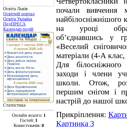
Четвертокласники 
почали вивчення м
Освіта Львів
Освітній портал
найбілосніжнішого к
Освіта Україна
ПедПРЕСА
на уроці образ
Календар подій
об’єднавшись у гр
«Веселий сніговичо
матеріали (4-А клас,
Для білосніжного 
заходи і члени уч
школи. Отож, роз
першим снігом і п
настрій до нашої шк
Статистика
Прикріплення
:
Карт
Онлайн всього:
1
Гостей:
1
Картинка 3
Користувачів:
0