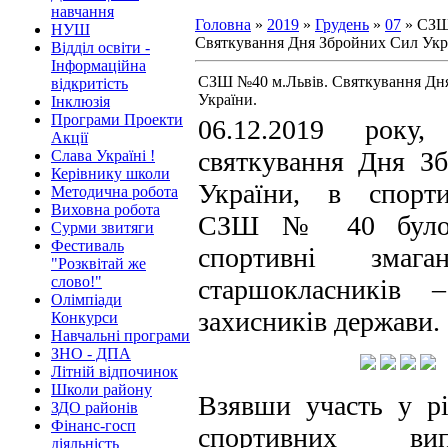
навчання
Головна
»
2019
»
Грудень
»
07
» СЗШ
НУШ
Святкування Дня Збройних Сил Укр
Відділ освіти -
Інформаційна
СЗШ №40 м.Львів. Святкування Дн
відкритість
України.
Інклюзія
Програми Проекти
06.12.2019 року
Акції
святкування Дня З
Слава Україні !
Керівнику школи
України, в спорт
Методична робота
Виховна робота
СЗШ № 40 було 
Сурми звитяги
Фестиваль
спортивні змага
"Розквітай же
слово!"
старшокласників 
Олімпіади
захисників держави.
Конкурси
Навчальні програми
ЗНО - ДПА
Літній відпочинок
Школи району
Взявши участь у рі
ЗДО районів
Фінанс-госп
спортивних випр
діяльність