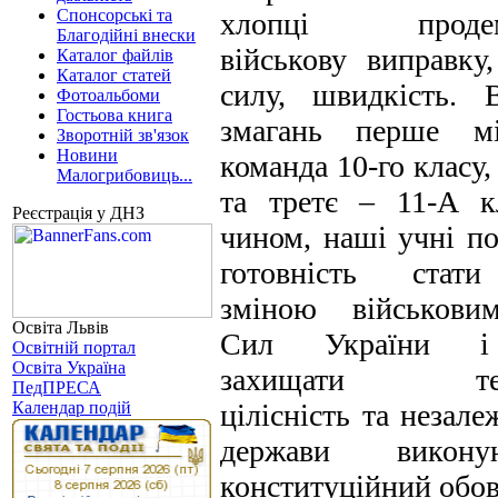
Спонсорські та
хлопці продемо
Благодійні внески
військову виправку,
Каталог файлів
Каталог статей
силу, швидкість. В
Фотоальбоми
Гостьова книга
змагань перше мі
Зворотній зв'язок
Новини
команда 10-го класу,
Малогрибовиць...
та третє – 11-А к
Реєстрація у ДНЗ
чином, наші учні п
готовність стат
зміною військови
Освіта Львів
Сил України і
Освітній портал
Освіта Україна
захищати тери
ПедПРЕСА
Календар подій
цілісність та незале
держави викон
конституційний обов