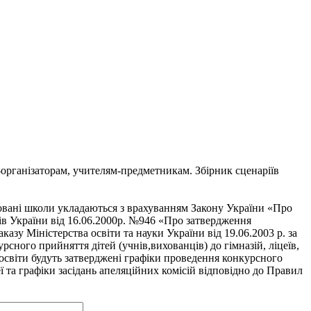
організаторам, учителям-предметникам. Збірник сценаріїв
зовані школи укладаються з врахуванням Закону України «Про
ів України від 16.06.2000р. №946 «Про затвердження
азу Міністерства освіти та науки України від 19.06.2003 р. за
сного прийняття дітей (учнів,вихованців) до гімназій, ліцеїв,
х освіти будуть затверджені графіки проведення конкурсного
еї та графіки засідань апеляційних комісій відповідно до Правил