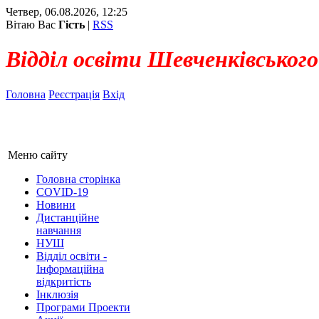
Четвер, 06.08.2026, 12:25
Вітаю Вас
Гість
|
RSS
Відділ освіти Шевченківського
Головна
Реєстрація
Вхід
Меню сайту
Головна сторінка
COVID-19
Новини
Дистанційне
навчання
НУШ
Відділ освіти -
Інформаційна
відкритість
Інклюзія
Програми Проекти