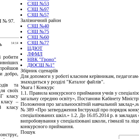
СЗШ №53
СЗШ №97
СЗШ №57
Залізничний район
 № 97.
СЗШ №40
СЗШ №75
СЗШ №60
СЗШ №77
ь
14:14
ЦДЮТ
ЛФМЛ
і робити
НВК "Гроно"
ивніших
ДЮСШ №1"
 пройшов
Збірник сценаріїв
и добро,
Для допомоги у роботі класним керівникам, педагогам-
знаходиться у розділі "Каталог файлів".
одів та
Увага ! Конкурс
ля своїх
1.1. Правила конкурсного приймання учнів у спеціалі
-Г класу
загальну середню освіту», Постанови Кабінету Міністр
 класу –
Положення про загальноосвітній навчальний заклад»,нак
В класу
№ 389 «Про затвердження Інструкції про порядок конкур
спеціалізованих шкіл.» 1.2. До 16.05.2014 р. в заклада
випробовування у спеціалізовані школи, гімназії та ліц
конкурсного приймання.
Пошук
онструє,