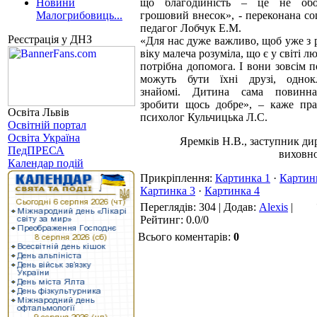
Новини
що благодійність – це не обов
Малогрибовиць...
грошовий внесок», - переконана со
педагог Лобчук Е.М.
Реєстрація у ДНЗ
«Для нас дуже важливо, щоб уже з 
віку малеча розуміла, що є у світі л
потрібна допомога. І вони зовсім 
можуть бути їхні друзі, однок
знайомі. Дитина сама повинна
зробити щось добре», – каже пр
Освіта Львів
психолог Кульчицька Л.С.
Освітній портал
Освіта Україна
Яремків Н.В., заступник ди
ПедПРЕСА
виховно
Календар подій
Прикріплення
:
Картинка 1
·
Картин
Картинка 3
·
Картинка 4
Переглядів
: 304 |
Додав
:
Alexis
|
Рейтинг
:
0.0
/
0
Всього коментарів
:
0