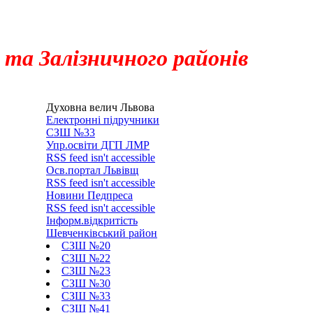
 та Залізничного районів
Ль
Духовна велич Львова
Електронні підручники
СЗШ №33
Упр.освіти ДГП ЛМР
RSS feed isn't accessible
Осв.портал Львівщ
RSS feed isn't accessible
Новини Педпреса
RSS feed isn't accessible
Інформ.відкритість
Шевченківський район
СЗШ №20
СЗШ №22
СЗШ №23
СЗШ №30
СЗШ №33
СЗШ №41