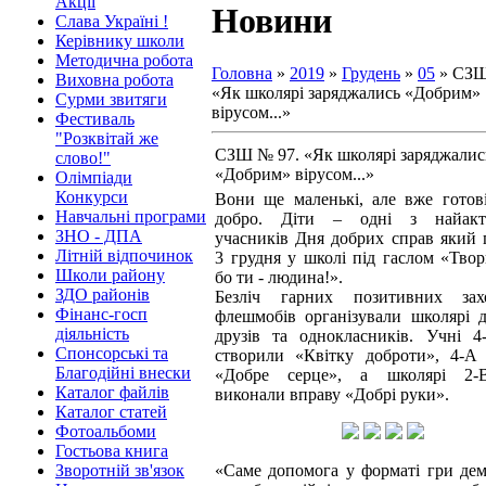
Акції
Новини
Слава Україні !
Керівнику школи
Методична робота
Головна
»
2019
»
Грудень
»
05
» СЗШ
Виховна робота
«Як школярі заряджались «Добрим»
Сурми звитяги
вірусом...»
Фестиваль
"Розквітай же
СЗШ № 97. «Як школярі заряджалис
слово!"
«Добрим» вірусом...»
Олімпіади
Конкурси
Вони ще маленькі, але вже готов
Навчальні програми
добро. Діти – одні з найакт
ЗНО - ДПА
учасників Дня добрих справ який
Літній відпочинок
3 грудня у школі під гаслом «Твор
Школи району
бо ти - людина!».
ЗДО районів
Безліч гарних позитивних зах
Фінанс-госп
флешмобів організували школярі д
діяльність
друзів та однокласників. Учні 4
Спонсорські та
створили «Квітку доброти», 4-А
Благодійні внески
«Добре серце», а школярі 2-
Каталог файлів
виконали вправу «Добрі руки».
Каталог статей
Фотоальбоми
Гостьова книга
Зворотній зв'язок
«Саме допомога у форматі гри дем