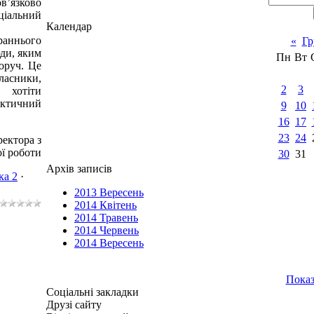
’язково
ціальний
Календар
раннього
«
Гр
юди, яким
Пн
Вт
поруч. Це
ласники,
2
3
 хотіти
актичний
9
10
16
17
23
24
ректора з
ї роботи
30
31
Архів записів
ка 2
·
2013 Вересень
2014 Квітень
2014 Травень
2014 Червень
2014 Вересень
Показ
Соціальні закладки
Друзі сайту