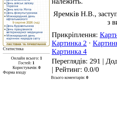
належить.
Яремків Н.В., засту
з 
Прикріплення
:
Карт
Картинка 2
·
Картин
Статистика
Картинка 4
Онлайн всього:
1
Переглядів
: 291 |
Дод
Гостей:
1
Користувачів:
0
|
Рейтинг
:
0.0
/
0
Форма входу
Всього коментарів
:
0