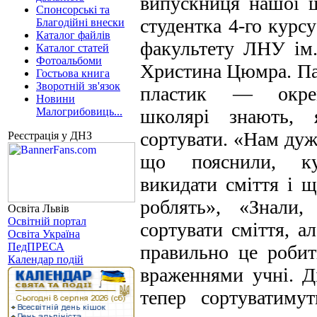
випускниця нашої ш
Спонсорські та
студентка 4-го курс
Благодійні внески
Каталог файлів
факультету ЛНУ ім.
Каталог статей
Фотоальбоми
Христина Цюмра. Па
Гостьова книга
Зворотній зв'язок
пластик — окрем
Новини
Малогрибовиць...
школярі знають, 
сортувати. «Нам дуж
Реєстрація у ДНЗ
що пояснили, ку
викидати сміття і 
роблять», «Знали,
Освіта Львів
Освітній портал
сортувати сміття, а
Освіта Україна
ПедПРЕСА
правильно це робит
Календар подій
враженнями учні. Д
тепер сортуватимут