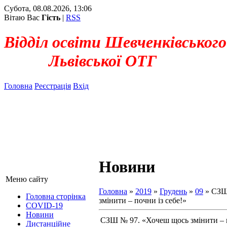
Субота, 08.08.2026, 13:06
Вітаю Вас
Гість
|
RSS
Відділ освіти Шевченківського
Львівської ОТГ
Головна
Реєстрація
Вхід
Новини
Меню сайту
Головна
»
2019
»
Грудень
»
09
» СЗШ
Головна сторінка
змінити – почни із себе!»
COVID-19
Новини
СЗШ № 97. «Хочеш щось змінити – п
Дистанційне