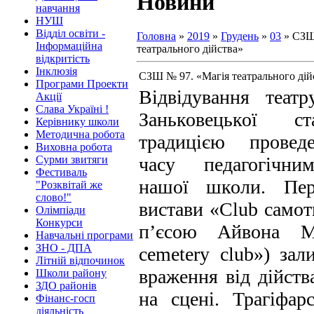
Новини
навчання
НУШ
Відділ освіти -
Головна
»
2019
»
Грудень
»
03
» СЗШ
Інформаційна
театрального дійства»
відкритість
Інклюзія
СЗШ № 97. «Магія театрального дій
Програми Проекти
Відвідування театр
Акції
Слава Україні !
Заньковецької с
Керівнику школи
Методична робота
традицією провед
Виховна робота
Сурми звитяги
часу педагогічни
Фестиваль
нашої школи. Пер
"Розквітай же
слово!"
вистави «Club самот
Олімпіади
Конкурси
п’єсою Айвона М
Навчальні програми
ЗНО - ДПА
cemetery club») зал
Літній відпочинок
враження від дійств
Школи району
ЗДО районів
на сцені. Трагіфар
Фінанс-госп
діяльність