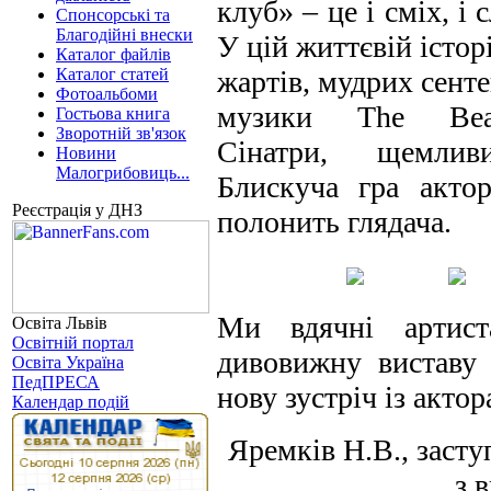
клуб» – це і сміх, і 
Спонсорські та
Благодійні внески
У цій життєвій істор
Каталог файлів
Каталог статей
жартів, мудрих сенте
Фотоальбоми
музики The Beat
Гостьова книга
Зворотній зв'язок
Сінатри, щемлив
Новини
Малогрибовиць...
Блискуча гра актор
Реєстрація у ДНЗ
полонить глядача.
Ми вдячні артист
Освіта Львів
Освітній портал
дивовижну виставу 
Освіта Україна
ПедПРЕСА
нову зустріч із актор
Календар подій
Яремків Н.В., заст
з 