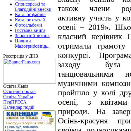
Спонсорські та
також члени ро
Благодійні внески
Каталог файлів
активну участь у к
Каталог статей
Фотоальбоми
осені – 2019». Шко
Гостьова книга
класний керівник 
Зворотній зв'язок
Новини
отримали грамоту 
Малогрибовиць...
конкурсі. Програм
Реєстрація у ДНЗ
заходу була 
танцювальними н
музичними компози
Освіта Львів
пройшло у колі дру
Освітній портал
Освіта Україна
осені, з квітам
ПедПРЕСА
Календар подій
природи. На завер
Осінь-красуня при
своїми подарунками