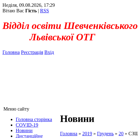
Неділя, 09.08.2026, 17:29
Вітаю Вас
Гість
|
RSS
Відділ освіти Шевченківського
Львівської ОТГ
Головна
Реєстрація
Вхід
Меню сайту
Новини
Головна сторінка
COVID-19
Новини
Головна
»
2019
»
Грудень
»
20
» СЗШ
Дистанційне