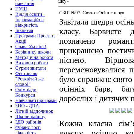
шоу»
навчання
НУШ
СЗШ №97. Свято «Осіннє шоу»
Відділ освіти -
Інформаційна
Завітала щедра осінь
відкритість
класу. Барвисте д
Інклюзія
Програми Проекти
позначено роман
Акції
Слава Україні !
прикрашено поетич
Керівнику школи
Методична робота
піснею. Віршо
Виховна робота
перемежовувалися п
Сурми звитяги
Фестиваль
було справжнє свято
"Розквітай же
слово!"
осінніх барв, баг
Олімпіади
Конкурси
дорослих і дитячих п
Навчальні програми
ЗНО - ДПА
Літній відпочинок
Школи району
Кожна класна сім’
ЗДО районів
Фінанс-госп
власну осінню ко
діяльність