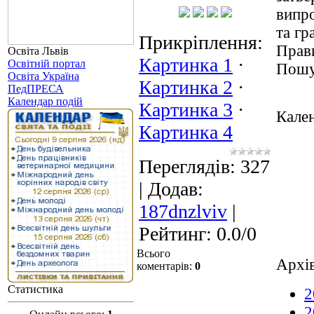
випро
та гр
Прикріплення
:
Прав
Освіта Львів
Картинка 1
·
Освітній портал
Пош
Освіта Україна
Картинка 2
·
ПедПРЕСА
Календар подій
Картинка 3
·
Кале
Картинка 4
Переглядів
: 327
|
Додав
:
187dnzlviv
|
Рейтинг
:
0.0
/
0
Всього
Архів
коментарів
:
0
Статистика
2
2