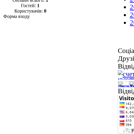
Онлайн всього:
1
Гостей:
1
2
Користувачів:
0
2
Форма входу
2
Соціа
Друзі
Відві
Відві