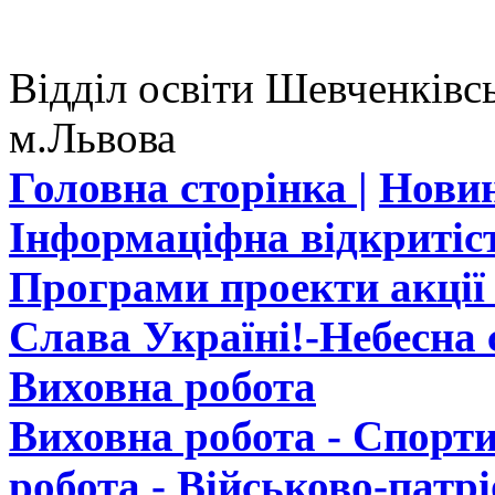
Відділ освіти Шевченківсь
м.Львова
Головна сторінка |
Новин
Інформаціфна відкритіст
Програми проекти акції 
Слава Україні!-Небесна с
Виховна робота
Виховна робота - Спорти
робота - Військово-патр