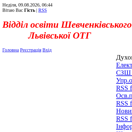
Неділя, 09.08.2026, 06:44
Вітаю Вас
Гість
|
RSS
Відділ освіти Шевченківського
Львівської ОТГ
Головна
Реєстрація
Вхід
Духо
Елек
СЗШ
Упр.
RSS f
Осв.
RSS f
Нови
RSS f
Інфор