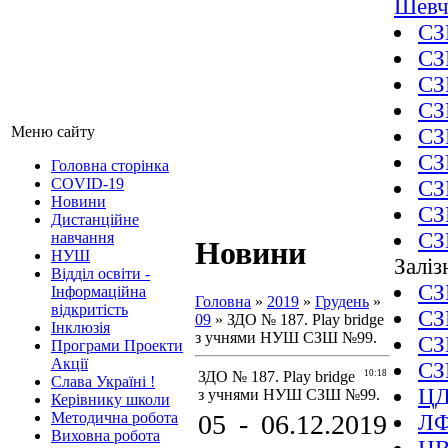
Шевч
СЗ
СЗ
СЗ
СЗ
Меню сайту
СЗ
СЗ
Головна сторінка
COVID-19
СЗ
Новини
СЗ
Дистанційне
СЗ
навчання
Новини
НУШ
Залі
Відділ освіти -
СЗ
Інформаційна
Головна
»
2019
»
Грудень
»
відкритість
СЗ
09
» ЗДО № 187. Play bridge
Інклюзія
з учнями НУШ СЗШ №99.
СЗ
Програми Проекти
Акції
СЗ
ЗДО № 187. Play bridge
10:18
Слава Україні !
Ц
з учнями НУШ СЗШ №99.
Керівнику школи
Методична робота
05 - 06.12.2019
Л
Виховна робота