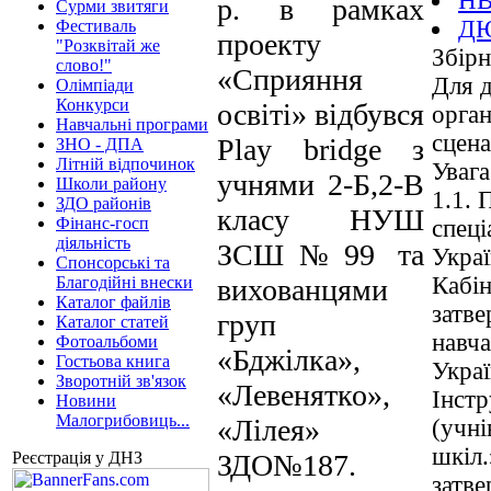
НВ
р. в рамках
Сурми звитяги
Д
Фестиваль
проекту
"Розквітай же
Збірн
слово!"
«Сприяння
Для д
Олімпіади
Конкурси
освіті» відбувся
орган
Навчальні програми
сцена
Play bridge з
ЗНО - ДПА
Літній відпочинок
Увага
учнями 2-Б,2-В
Школи району
1.1. 
ЗДО районів
класу НУШ
Фінанс-госп
спеці
діяльність
ЗСШ№99 та
Украї
Спонсорські та
Кабін
Благодійні внески
вихованцями
Каталог файлів
затве
груп
Каталог статей
навча
Фотоальбоми
«Бджілка»,
Гостьова книга
Украї
Зворотній зв'язок
«Левенятко»,
Інстр
Новини
Малогрибовиць...
«Лілея»
(учні
шкіл.
Реєстрація у ДНЗ
ЗДО№187.
затве